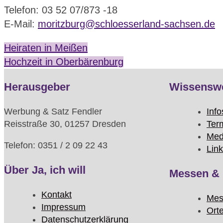
Telefon: 03 52 07/873 -18
E-Mail:
moritzburg@schloesserland-sachsen.de
Heiraten in Meißen
Hochzeit in Oberbärenburg
Herausgeber
Wissensw
Werbung & Satz Fendler
Info
Reisstraße 30, 01257 Dresden
Ter
Med
Telefon: 0351 / 2 09 22 43
Lin
Über Ja, ich will
Messen & 
Kontakt
Mes
Impressum
Ort
Datenschutzerklärung