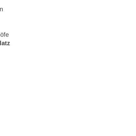
An
öfe
latz