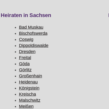
Heiraten in Sachsen
Bad Muskau
Bischofswerda
Coswig
Dippoldiswalde
Dresden
Freital
Göda
Görlitz
Großenhain
Heidenau
Königstein
Kreischa
Malschwitz
Meißen