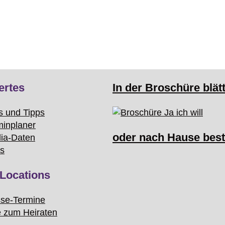
ertes
In der Broschüre blät
s und Tipps
minplaner
oder nach Hause best
ia-Daten
ks
Locations
se-Termine
e zum Heiraten