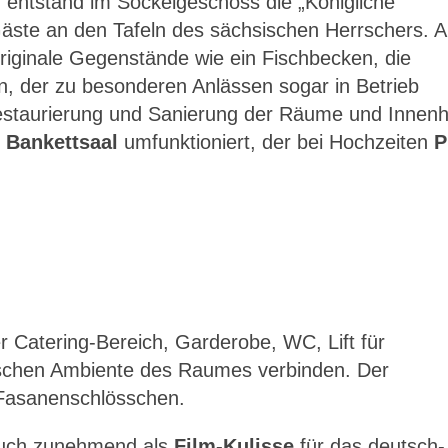
entstand im Sockelgeschoss die „Königliche
äste an den Tafeln des sächsischen Herrschers. 
 originale Gegenstände wie ein Fischbecken, die
, der zu besonderen Anlässen sogar in Betrieb
staurierung und Sanierung der Räume und Innenh
m
Bankett­saal
umfunktioniert, der bei Hochzeiten
P
r Catering-Bereich, Garderobe, WC, Lift für
orischen Ambiente des Raumes verbinden. Der
m Fasanenschlösschen.
auch zunehmend als
Film-Kulisse
für das deutsch-