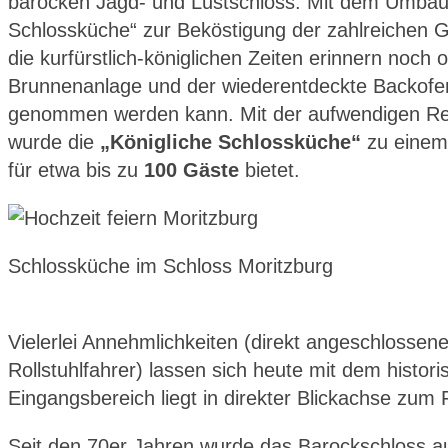
barocken Jagd- und Lustschloss. Mit dem Umbau 
Schlossküche“ zur Beköstigung der zahlreichen G
die kurfürstlich-königlichen Zeiten erinnern noch
Brunnenanlage und der wiederentdeckte Backofen
genommen werden kann. Mit der aufwendigen Re
wurde die
„Königliche Schlossküche“
zu eine
für etwa bis zu
100 Gäste
bietet.
Schlossküche im Schloss Moritzburg
Vielerlei Annehmlichkeiten (direkt angeschlossene
Rollstuhlfahrer) lassen sich heute mit dem hist
Eingangsbereich liegt in direkter Blickachse zu
Seit den 70er Jahren wurde das Barockschloss 