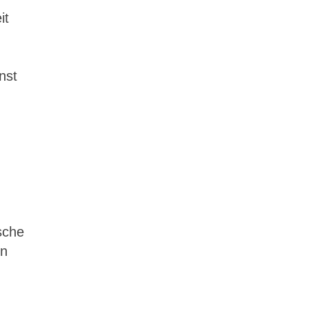
it
nst
sche
en