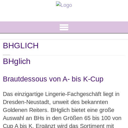
Startseite
BHGLICH
Hochzeitsausstatter von A-Z
BHglich
Heiraten in Sachsen
Brautdessous von A- bis K-Cup
Hochzeitsmessen
Das einzigartige Lingerie-Fachgeschäft liegt in
Standesämter
Dresden-Neustadt, unweit des bekannten
Goldenen Reiters. BHglich bietet eine große
Infos zum Fest
Auswahl an BHs in den Größen 65 bis 100 von
Cup A bis K. Ergänzt wird das Sortiment mit