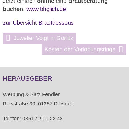
Jetzt einfach
online
eine
Brautberatung
buchen
:
www.bhglich.de
zur Übersicht Brautdessous
Juwelier Voigt in Görlitz
Kosten der Verlobungsringe
HERAUSGEBER
Werbung & Satz Fendler
Reisstraße 30, 01257 Dresden
Telefon: 0351 / 2 09 22 43