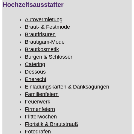
Hochzeitsausstatter
Autovermietung
Braut- & Festmode
Brautfrisuren
Bräutigam-Mode
Brautkosmetik
Burgen & Schlösser
Catering
Dessous
Eherecht
Einladungskarten & Danksagungen
Familienfeiern
Feuerwerk
Firmenfeiern
Flitterwochen
Floristik & Brautstrauß
Fotografen