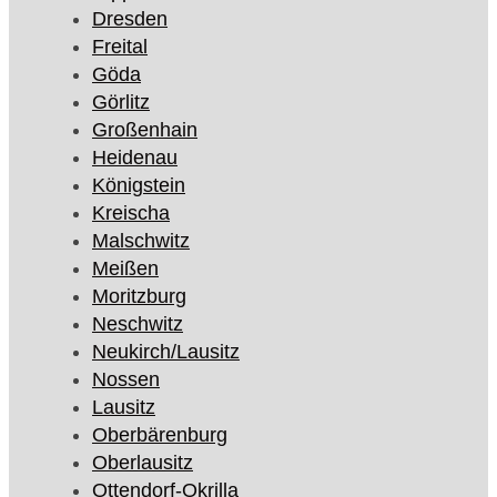
Dresden
Freital
Göda
Görlitz
Großenhain
Heidenau
Königstein
Kreischa
Malschwitz
Meißen
Moritzburg
Neschwitz
Neukirch/Lausitz
Nossen
Lausitz
Oberbärenburg
Oberlausitz
Ottendorf-Okrilla