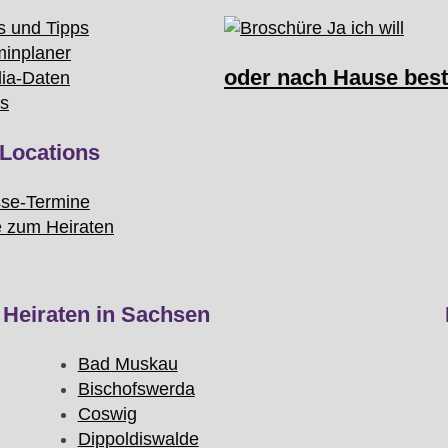
s und Tipps
minplaner
oder nach Hause best
ia-Daten
ks
Locations
se-Termine
e zum Heiraten
Heiraten in Sachsen
Bad Muskau
Bischofswerda
Coswig
Dippoldiswalde