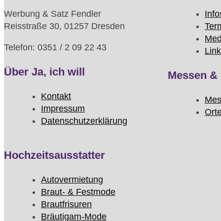
Werbung & Satz Fendler
Info
Reisstraße 30, 01257 Dresden
Ter
Med
Telefon: 0351 / 2 09 22 43
Lin
Über Ja, ich will
Messen & 
Kontakt
Mes
Impressum
Ort
Datenschutzerklärung
Hochzeitsausstatter
Autovermietung
Braut- & Festmode
Brautfrisuren
Bräutigam-Mode