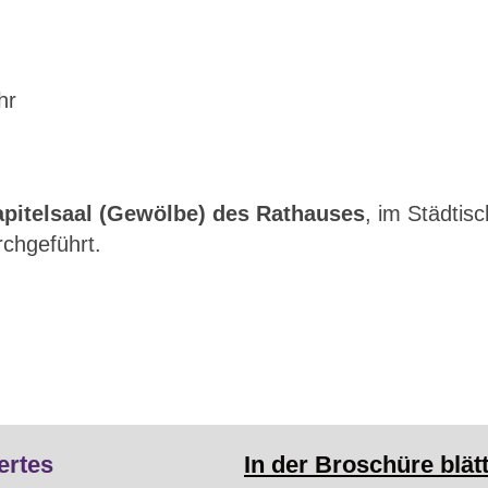
hr
pitelsaal (Gewölbe) des Rathauses
, im Städtis
chgeführt.
ertes
In der Broschüre blät