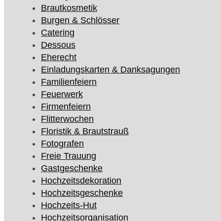
Brautkosmetik
Burgen & Schlösser
Catering
Dessous
Eherecht
Einladungskarten & Danksagungen
Familienfeiern
Feuerwerk
Firmenfeiern
Flitterwochen
Floristik & Brautstrauß
Fotografen
Freie Trauung
Gastgeschenke
Hochzeitsdekoration
Hochzeitsgeschenke
Hochzeits-Hut
Hochzeitsorganisation