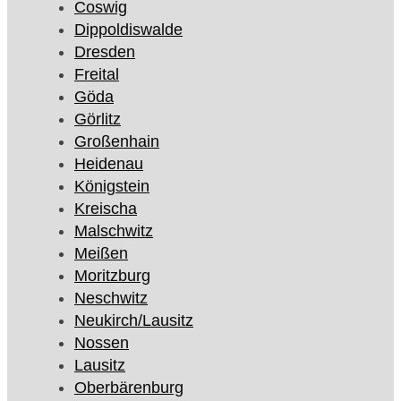
Coswig
Dippoldiswalde
Dresden
Freital
Göda
Görlitz
Großenhain
Heidenau
Königstein
Kreischa
Malschwitz
Meißen
Moritzburg
Neschwitz
Neukirch/Lausitz
Nossen
Lausitz
Oberbärenburg