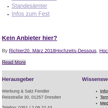
Standesämter
Infos zum Fest
Kein Anbieter hier?
By
Richter
20. März 2018
Hochzeits-Dessous
,
Hoc
Read More
Herausgeber
Wissensw
Werbung & Satz Fendler
Info
Reisstraße 30, 01257 Dresden
Ter
Med
Telefon: 0351 / 2 09 22 43