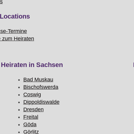
ks
Locations
se-Termine
e zum Heiraten
Heiraten in Sachsen
Bad Muskau
Bischofswerda
Coswig
Dippoldiswalde
Dresden
Freital
Göda
Görlitz