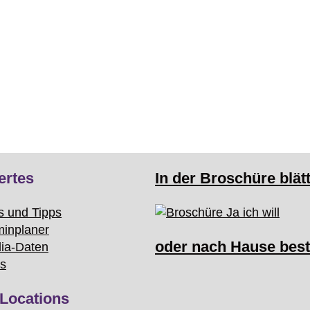
ertes
In der Broschüre blät
s und Tipps
minplaner
oder nach Hause best
ia-Daten
ks
Locations