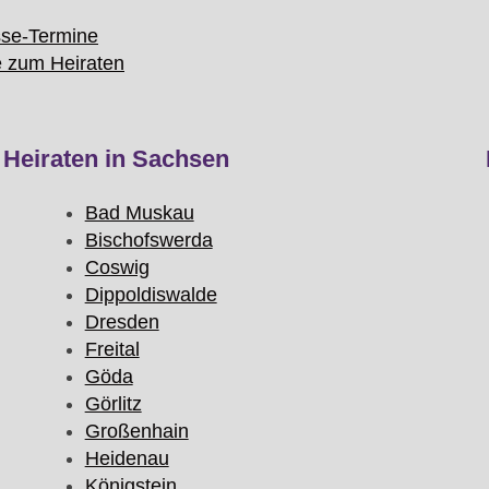
se-Termine
e zum Heiraten
Heiraten in Sachsen
Bad Muskau
Bischofswerda
Coswig
Dippoldiswalde
Dresden
Freital
Göda
Görlitz
Großenhain
Heidenau
Königstein